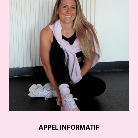
APPEL INFORMATIF